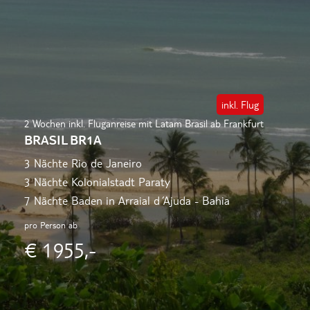
inkl. Flug
2 Wochen inkl. Fluganreise mit Latam Brasil ab Frankfurt
BRASIL BR1A
3 Nächte Rio de Janeiro
3 Nächte Kolonialstadt Paraty
7 Nächte Baden in Arraial d´ Ajuda - Bahia
pro Person ab
€ 1955,-